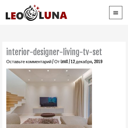
Перейти
Глав
к
содержимому
мен
interior-designer-living-tv-set
Оставьте комментарий
/ От
LeoX
/
12 декабря, 2019