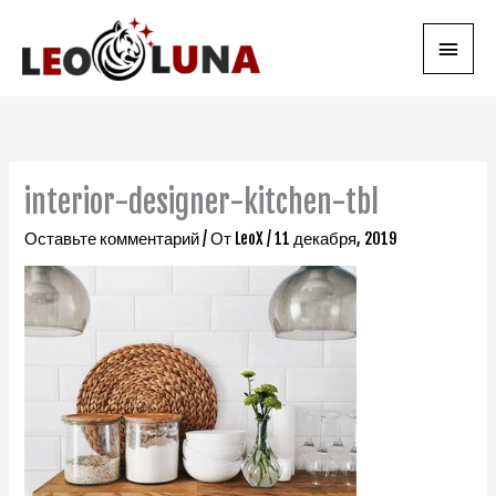
Перейти
Глав
к
содержимому
мен
interior-designer-kitchen-tbl
Оставьте комментарий
/ От
LeoX
/
11 декабря, 2019