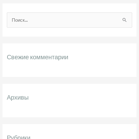
П
о
и
с
Свежие комментарии
к
:
Архивы
Рубрики