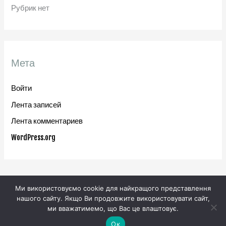
Рубрик нет
Мета
Войти
Лента записей
Лента комментариев
WordPress.org
Ми використовуємо cookie для найкращого представлення
нашого сайту. Якщо Ви продовжите використовувати сайт,
ми вважатимемо, що Вас це влаштовує.
Copyright © 2026
LeoLuna
Головна
Контакти
Ок