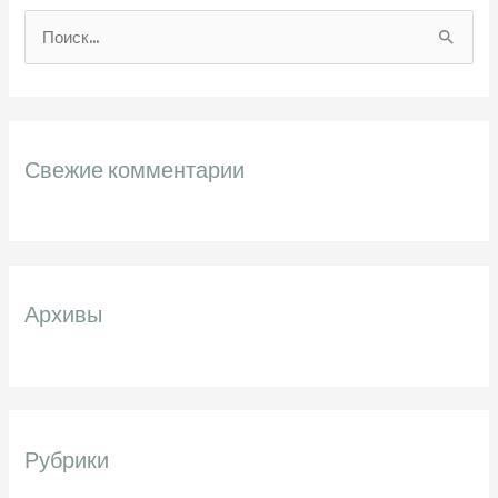
П
о
и
с
Свежие комментарии
к
:
Архивы
Рубрики