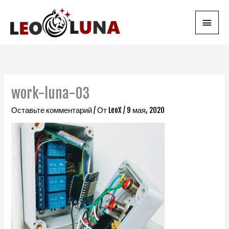
Перейти
Глав
к
содержимому
мен
work-luna-03
Оставьте комментарий
/ От
LeoX
/
9 мая, 2020