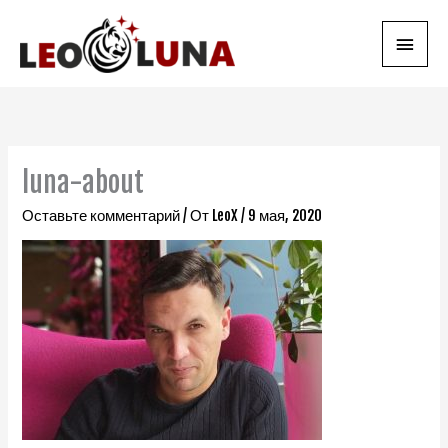
Перейти
Глав
к
содержимому
мен
luna-about
Оставьте комментарий
/ От
LeoX
/
9 мая, 2020