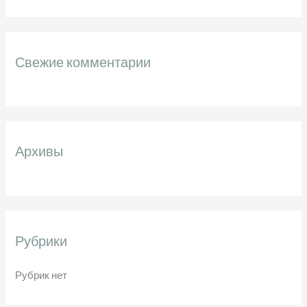
о
и
с
Свежие комментарии
к
:
Архивы
Рубрики
Рубрик нет